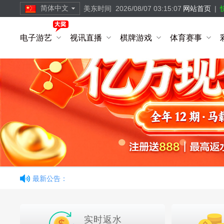
简体中文
美东时间
2026/08/07 03:15:07
网站首页
|
繁體中文
电子游艺
视讯直播
棋牌游戏
体育赛事
简体中文
English
最新公告：
实时返水