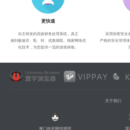
更快速
自主研发的高效财务处理系统，真正
采用加密安全通
做到极速存、取、转、优惠领取。独家网络优
严格的安全管理体
化技术，为您提供一流的游戏体验。
关于我们
澳门政府网投牌照
英