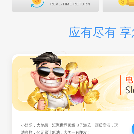
REAL-TIME RETURN
应有尽有 
小娱乐，大梦想！汇聚世界顶级电子游艺，画质高清，玩
法多样，亿元累计彩池，大奖一触即发！